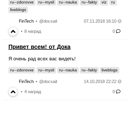
ru--zdorovxe
ru--mysli
ru--nauka
ru--fakty
viz
ru
liveblogs
FinTech
@docsait
07.11.2018 16:10
8
наград
0
Привет всем! от Дока
Я очень рад всех вас видеть!
ru--zdorovxe
ru--mysli
ru--nauka
ru--fakty
liveblogs
FinTech
@docsait
14.10.2018 22:22
4
наград
0