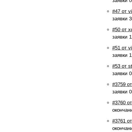
заявки
0
#47 от v
заявки
3
#50 от x
заявки
1
#51 от v
заявки
1
#53 от s
заявки
0
#3759 от
заявки
0
#3760 от
окончан
#3761 от
окончан