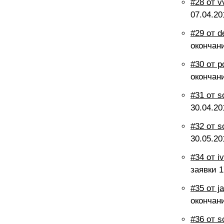
#28 от v
07.04.20
#29 от d
окончан
#30 от p
окончан
#31 от s
30.04.20
#32 от s
30.05.20
#34 от i
заявки
1
#35 от j
окончан
#36 от s