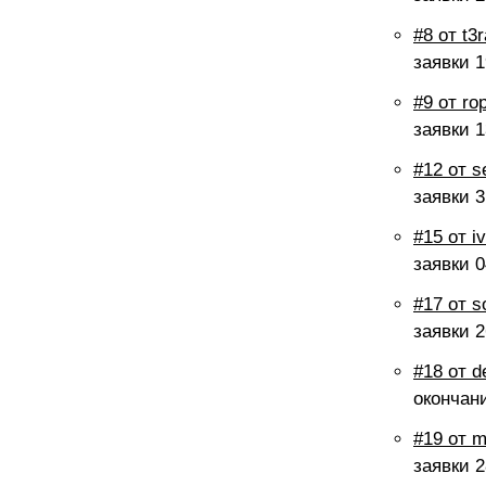
#8 от t3
заявки
1
#9 от ro
заявки
1
#12 от 
заявки
3
#15 от i
заявки
0
#17 от s
заявки
2
#18 от d
окончан
#19 от 
заявки
2