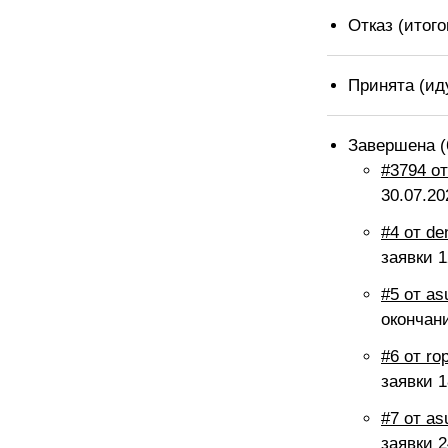
Отказ (итог
Принята (ид
Завершена (
#3794 от
30.07.20
#4 от de
заявки
1
#5 от a
окончан
#6 от ro
заявки
1
#7 от a
заявки
2