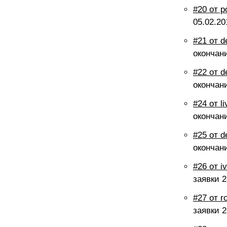
#20 от 
05.02.20
#21 от d
окончан
#22 от d
окончан
#24 от l
окончан
#25 от d
окончан
#26 от i
заявки
2
#27 от r
заявки
2