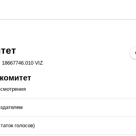
тет
 18667746.010 VIZ
 комитет
ссмотрения
оздателем
таток голосов)