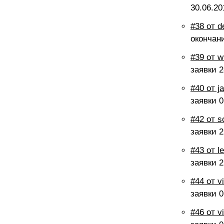
30.06.20
#38 от d
окончан
#39 от w
заявки
2
#40 от j
заявки
0
#42 от s
заявки
2
#43 от l
заявки
2
#44 от v
заявки
0
#46 от v