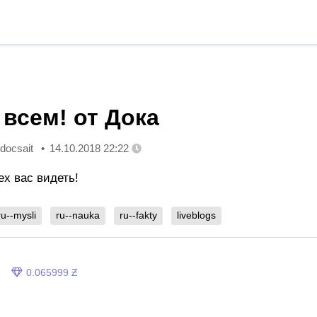
 всем! от Дока
docsait
14.10.2018 22:22
ех вас видеть!
ru--mysli
ru--nauka
ru--fakty
liveblogs
0.065999 Ƶ