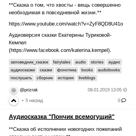
**Сказка о том, что хвосты - вещь совершенно
необходимая в повседневной жизни.**
https://www.youtube.com/watch?v=ZyF8QD8U41o
Аудиоверсия сказки Екатерины Туриковой-
Кемпел
(https://www.facebook.com/katerina.kempel).
заповедник_сказок
fairytales
audio
stories
аудио
аудиосказки
сказки
фонотека
books
audiobooks
послушать
сборник
истории
liveblogs
@prizrak
08.01.2019 13:05
5
наград
0
Аудиосказка "Пончик всемогущий"
**Сказка об исполнении новогодних пожеланий