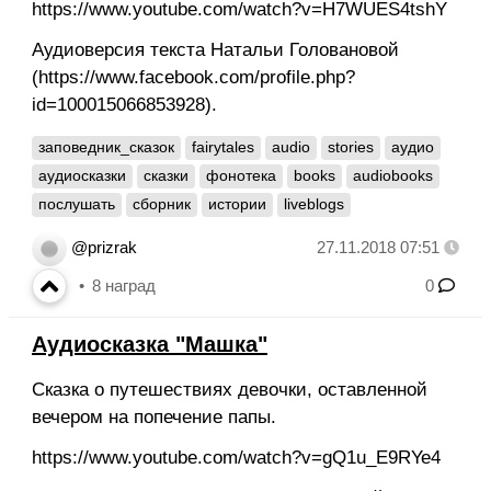
https://www.youtube.com/watch?v=H7WUES4tshY
Аудиоверсия текста Натальи Головановой
(https://www.facebook.com/profile.php?
id=100015066853928).
заповедник_сказок
fairytales
audio
stories
аудио
аудиосказки
сказки
фонотека
books
audiobooks
послушать
сборник
истории
liveblogs
@prizrak
27.11.2018 07:51
8
наград
0
Аудиосказка "Машка"
Сказка о путешествиях девочки, оставленной
вечером на попечение папы.
https://www.youtube.com/watch?v=gQ1u_E9RYe4