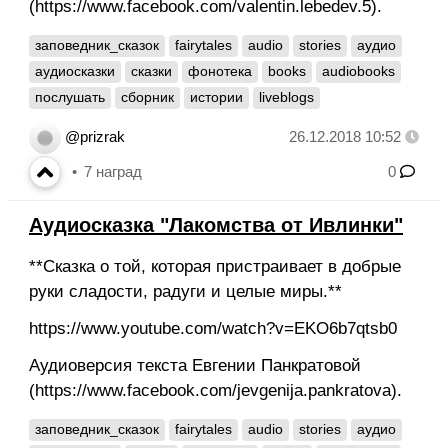
(https://www.facebook.com/valentin.lebedev.5).
заповедник_сказок
fairytales
audio
stories
аудио
аудиосказки
сказки
фонотека
books
audiobooks
послушать
сборник
истории
liveblogs
@prizrak
26.12.2018 10:52
7
наград
0
Аудиосказка "Лакомства от Ивлинки"
**Сказка о той, которая пристраивает в добрые
руки сладости, радуги и целые миры.**
https://www.youtube.com/watch?v=EKO6b7qtsb0
Аудиоверсия текста Евгении Панкратовой
(https://www.facebook.com/jevgenija.pankratova).
заповедник_сказок
fairytales
audio
stories
аудио