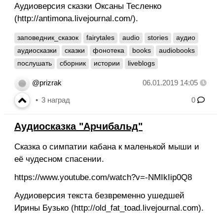
Аудиоверсия сказки Оксаны Тесленко
(http://antimona.livejournal.com/).
заповедник_сказок
fairytales
audio
stories
аудио
аудиосказки
сказки
фонотека
books
audiobooks
послушать
сборник
истории
liveblogs
@prizrak
06.01.2019 14:05
3
наград
0
Аудиосказка "Арчибальд"
Сказка о симпатии кабана к маленькой мыши и
её чудесном спасении.
https://www.youtube.com/watch?v=-NMIkIip0Q8
Аудиоверсия текста безвременно ушедшей
Ирины Бузько (http://old_fat_toad.livejournal.com).