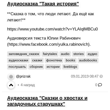
Аудиосказка "Такая история"
**Сказка о том, что люди летают. Да ещё как
летают!**
https://www.youtube.com/watch?v=YLAIqlMBCu0
Аудиоверсия текста Юлии Рабинович
(https://www.facebook.com/yulka.rabinovich).
заповедник_сказок
fairytales
audio
stories
аудио
аудиосказки
сказки
фонотека
books
audiobooks
послушать
сборник
истории
liveblogs
@prizrak
09.01.2019 08:47
4
наград
0
Аудиосказка "Сказки о хвостах и
загадочных старушках"