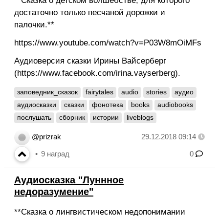
**Сказка о детском волшебстве, для которого
достаточно только песчаной дорожки и
палочки.**
https://www.youtube.com/watch?v=P03W8mOiMFs
Аудиоверсия сказки Ирины Вайсерберг
(https://www.facebook.com/irina.vayserberg).
заповедник_сказок
fairytales
audio
stories
аудио
аудиосказки
сказки
фонотека
books
audiobooks
послушать
сборник
истории
liveblogs
@prizrak
29.12.2018 09:14
9
наград
0
Аудиосказка "Луннное
недоразумение"
**Сказка о лингвистическом недопонимании