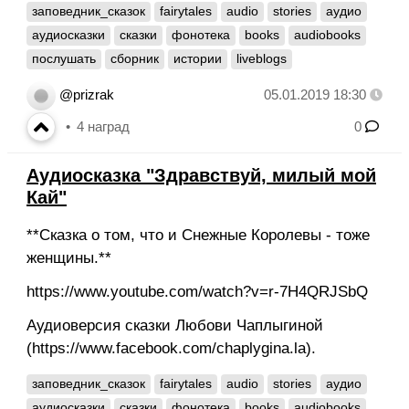
заповедник_сказок
fairytales
audio
stories
аудио
аудиосказки
сказки
фонотека
books
audiobooks
послушать
сборник
истории
liveblogs
@prizrak
05.01.2019 18:30
4
наград
0
Аудиосказка "Здравствуй, милый мой
Кай"
**Сказка о том, что и Снежные Королевы - тоже
женщины.**
https://www.youtube.com/watch?v=r-7H4QRJSbQ
Аудиоверсия сказки Любови Чаплыгиной
(https://www.facebook.com/chaplygina.la).
заповедник_сказок
fairytales
audio
stories
аудио
аудиосказки
сказки
фонотека
books
audiobooks