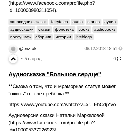
(https://www.facebook.com/profile.php?
id=100000980311054).
заповедник_сказок
fairytales
audio
stories
аудио
аудиосказки
сказки
фонотека
books
audiobooks
послушать
сборник
истории
liveblogs
@prizrak
08.12.2018 18:51
5
наград
0
Аудиосказка "Большое сердце"
**Сказка о том, что и мраморная статуя может
"ожить" от слёз ребёнка.**
https://www.youtube.com/watch?v=x1_EhCdjYVo
Аудиоверсия сказки Натальи Маркеловой
(https://www.facebook.com/profile.php?
id=100005337226923).