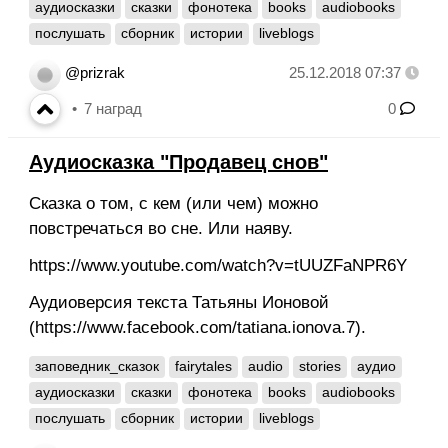
аудиосказки
сказки
фонотека
books
audiobooks
послушать
сборник
истории
liveblogs
@prizrak
25.12.2018 07:37
7
наград
0
Аудиосказка "Продавец снов"
Сказка о том, с кем (или чем) можно
повстречаться во сне. Или наяву.
https://www.youtube.com/watch?v=tUUZFaNPR6Y
Аудиоверсия текста Татьяны Ионовой
(https://www.facebook.com/tatiana.ionova.7).
заповедник_сказок
fairytales
audio
stories
аудио
аудиосказки
сказки
фонотека
books
audiobooks
послушать
сборник
истории
liveblogs