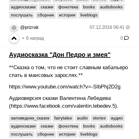
аудиосказки
сказки
фонотека
books
audiobooks
послушать
сборник
истории
liveblogs
@prizrak
07.12.2018 06:41
6
наград
0
Аудиосказка "Дон Педро и змея"
**Сказка о том, что не стоит славным кабальеро
спать в маисовых зарослях.**
https://www.youtube.com/watch?v=-SIbPhj2D2g
Аудиоверсия сказки Валентина Лебедева
(https://www.facebook.com/valentin.lebedev.5).
заповедник_сказок
fairytales
audio
stories
аудио
аудиосказки
сказки
фонотека
books
audiobooks
послушать
сборник
истории
liveblogs