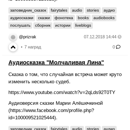
заповедник_сказок
fairytales
audio
stories
аудио
аудиосказки
сказки
фонотека
books
audiobooks
послушать
сборник
истории
liveblogs
@prizrak
07.12.2018 14:44
7
наград
0
Аудиосказка "Молчаливая Лина"
Сказка о том, что случайная встреча может круто
изменить несколько судеб.
https://www.youtube.com/watch?v=2qLds92T0TY
Аудиоверсия сказки Марии Алёшечкиной
(https://www.facebook.com/profile.php?
id=100009521025444).
заповедник_сказок
fairytales
audio
stories
аудио