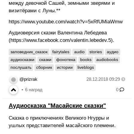
между девочкой Сашей, земными зверями и
визитёрами с Луны.**
https://www.youtube.com/watch?v=5xRfUMiaWmw
Аудиоверсия сказки Валентина Лебедева
(https://www.facebook.com/valentin.lebedev.5).
заповедник_сказок
fairytales
audio
stories
аудио
аудиосказки
сказки
фонотека
books
audiobooks
послушать
сборник
истории
liveblogs
@prizrak
28.12.2018 09:29
6
наград
0
Аудиосказка "Масайские сказки"
Сказка о приключениях Великого Нгурры и
ушлых представителей масайского племени.