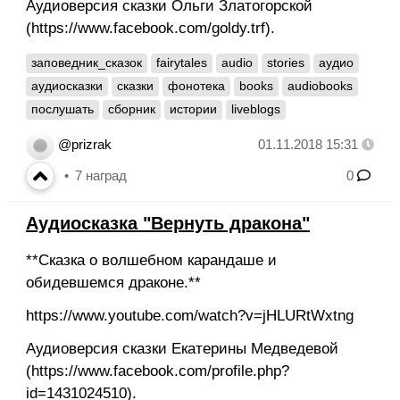
Аудиоверсия сказки Ольги Златогорской
(https://www.facebook.com/goldy.trf).
заповедник_сказок
fairytales
audio
stories
аудио
аудиосказки
сказки
фонотека
books
audiobooks
послушать
сборник
истории
liveblogs
@prizrak
01.11.2018 15:31
7
наград
0
Аудиосказка "Вернуть дракона"
**Сказка о волшебном карандаше и
обидевшемся драконе.**
https://www.youtube.com/watch?v=jHLURtWxtng
Аудиоверсия сказки Екатерины Медведевой
(https://www.facebook.com/profile.php?
id=1431024510).