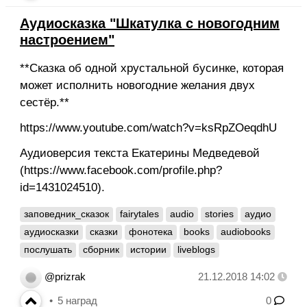
Аудиосказка "Шкатулка с новогодним
настроением"
**Сказка об одной хрустальной бусинке, которая
может исполнить новогодние желания двух
сестёр.**
https://www.youtube.com/watch?v=ksRpZOeqdhU
Аудиоверсия текста Екатерины Медведевой
(https://www.facebook.com/profile.php?
id=1431024510).
заповедник_сказок
fairytales
audio
stories
аудио
аудиосказки
сказки
фонотека
books
audiobooks
послушать
сборник
истории
liveblogs
@prizrak
21.12.2018 14:02
5
наград
0