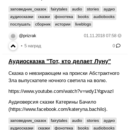
заповедник_сказок
fairytales
audio
stories
аудио
аудиосказки
сказки
фонотека
books
audiobooks
послушать
сборник
истории
liveblogs
@prizrak
01.11.2018 07:58
5
наград
0
Аудиосказка "Тот, кто делает Луну"
Сказка о невзирающем на происки Абстрактного
Зла выпускателе ночного светила на волю.
https://www.youtube.com/watch?v=wdy1YqpvazI
Аудиоверсия сказки Катерины Бачило
(https://www.facebook.com/kateryna.bachilo).
заповедник_сказок
fairytales
audio
stories
аудио
аудиосказки
сказки
фонотека
books
audiobooks