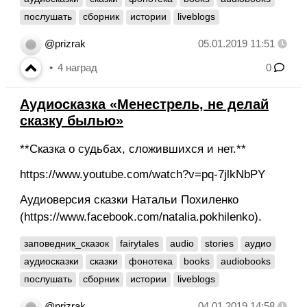
послушать
сборник
истории
liveblogs
@prizrak
05.01.2019 11:51
4
наград
0
Аудиосказка «Менестрель, не делай
сказку былью»
**Сказка о судьбах, сложившихся и нет.**
https://www.youtube.com/watch?v=pq-7jlkNbPY
Аудиоверсия сказки Натальи Похиленко
(https://www.facebook.com/natalia.pokhilenko).
заповедник_сказок
fairytales
audio
stories
аудио
аудиосказки
сказки
фонотека
books
audiobooks
послушать
сборник
истории
liveblogs
@prizrak
04.01.2019 14:58