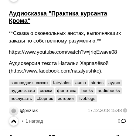
Аудиосказка "Практика курсанта
Крома"
**Сказка о своевольных аистах, выполняющих
заказы по собственному разумению.**
https://www.youtube.com/watch?v=jriqEwave08
Аудиоверсия текста Натальи Харпалёвой
(https://www.facebook.com/natalyushko).
заповедник_сказок
fairytales
audio
stories
аудио
аудиосказки
сказки
фонотека
books
audiobooks
послушать
сборник
истории
liveblogs
@prizrak
17.12.2018 15:48
1
наград
0