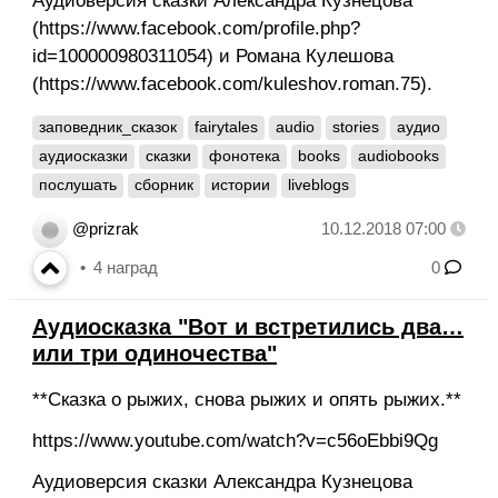
Аудиоверсия сказки Александра Кузнецова
(https://www.facebook.com/profile.php?
id=100000980311054) и Романа Кулешова
(https://www.facebook.com/kuleshov.roman.75).
заповедник_сказок
fairytales
audio
stories
аудио
аудиосказки
сказки
фонотека
books
audiobooks
послушать
сборник
истории
liveblogs
@prizrak
10.12.2018 07:00
4
наград
0
Аудиосказка "Вот и встретились два…
или три одиночества"
**Сказка о рыжих, снова рыжих и опять рыжих.**
https://www.youtube.com/watch?v=c56oEbbi9Qg
Аудиоверсия сказки Александра Кузнецова