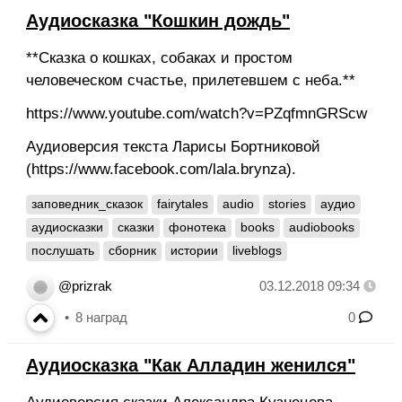
Аудиосказка "Кошкин дождь"
**Сказка о кошках, собаках и простом
человеческом счастье, прилетевшем с неба.**
https://www.youtube.com/watch?v=PZqfmnGRScw
Аудиоверсия текста Ларисы Бортниковой
(https://www.facebook.com/lala.brynza).
заповедник_сказок
fairytales
audio
stories
аудио
аудиосказки
сказки
фонотека
books
audiobooks
послушать
сборник
истории
liveblogs
@prizrak
03.12.2018 09:34
8
наград
0
Аудиосказка "Как Алладин женился"