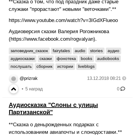
**Сказка о том, что под праздник даже старые
служаки "прорастают" новыми "веточками".**
https://www.youtube.com/watch?v=3IGdXFlueoo
Аудиоверсия сказки Валерия Рогожникова
(https://www.facebook.com/rogvalyan).
заповедник_сказок
fairytales
audio
stories
аудио
аудиосказки
сказки
фонотека
books
audiobooks
послушать
сборник
истории
liveblogs
@prizrak
13.12.2018 08:21
5
наград
0
Аудиосказка "Слоны с улицы
Партизанской"
**Сказка о деньрожденных подарках с
использованием авиапочты и слонодоставки.**