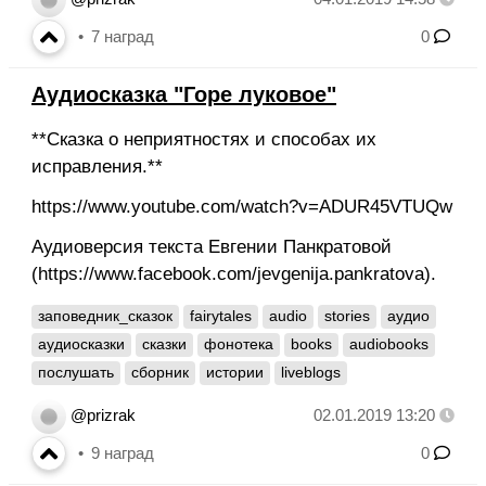
7
наград
0
Аудиосказка "Горе луковое"
**Сказка о неприятностях и способах их
исправления.**
https://www.youtube.com/watch?v=ADUR45VTUQw
Аудиоверсия текста Евгении Панкратовой
(https://www.facebook.com/jevgenija.pankratova).
заповедник_сказок
fairytales
audio
stories
аудио
аудиосказки
сказки
фонотека
books
audiobooks
послушать
сборник
истории
liveblogs
@prizrak
02.01.2019 13:20
9
наград
0