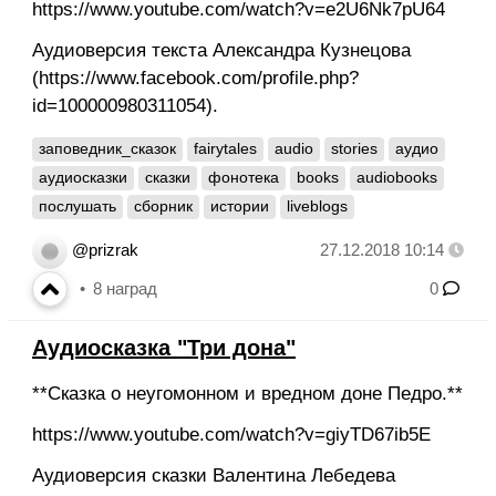
https://www.youtube.com/watch?v=e2U6Nk7pU64
Аудиоверсия текста Александра Кузнецова
(https://www.facebook.com/profile.php?
id=100000980311054).
заповедник_сказок
fairytales
audio
stories
аудио
аудиосказки
сказки
фонотека
books
audiobooks
послушать
сборник
истории
liveblogs
@prizrak
27.12.2018 10:14
8
наград
0
Аудиосказка "Три дона"
**Сказка о неугомонном и вредном доне Педро.**
https://www.youtube.com/watch?v=giyTD67ib5E
Аудиоверсия сказки Валентина Лебедева