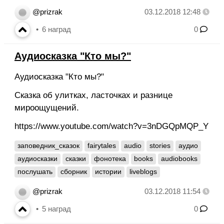
@prizrak
03.12.2018 12:48
6
наград
0
Аудиосказка "Кто мы?"
Аудиосказка "Кто мы?"
Сказка об улитках, ласточках и разнице
мироощущений.
https://www.youtube.com/watch?v=3nDGQpMQP_Y
заповедник_сказок
fairytales
audio
stories
аудио
аудиосказки
сказки
фонотека
books
audiobooks
послушать
сборник
истории
liveblogs
@prizrak
03.12.2018 11:54
5
наград
0