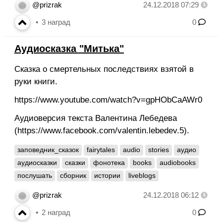
@prizrak
24.12.2018 07:29
3
наград
0
Аудиосказка "Митька"
Сказка о смертельных последствиях взятой в
руки книги.
https://www.youtube.com/watch?v=gpHObCaAWr0
Аудиоверсия текста Валентина Лебедева
(https://www.facebook.com/valentin.lebedev.5).
заповедник_сказок
fairytales
audio
stories
аудио
аудиосказки
сказки
фонотека
books
audiobooks
послушать
сборник
истории
liveblogs
@prizrak
24.12.2018 06:12
2
наград
0