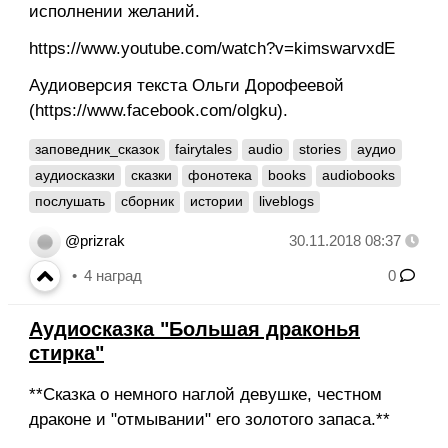
исполнении желаний.
https://www.youtube.com/watch?v=kimswarvxdE
Аудиоверсия текста Ольги Дорофеевой
(https://www.facebook.com/olgku).
заповедник_сказок
fairytales
audio
stories
аудио
аудиосказки
сказки
фонотека
books
audiobooks
послушать
сборник
истории
liveblogs
@prizrak
30.11.2018 08:37
4
наград
0
Аудиосказка "Большая драконья
стирка"
**Сказка о немного наглой девушке, честном
драконе и "отмывании" его золотого запаса.**