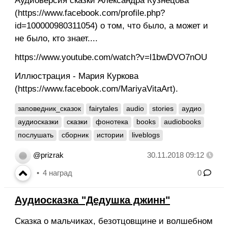
Аудиоверсия сказки Александра Кузнецова
(https://www.facebook.com/profile.php?
id=100000980311054) о том, что было, а может и
не было, кто знает....
https://www.youtube.com/watch?v=l1bwDVO7nOU
Иллюстрация - Мария Куркова
(https://www.facebook.com/MariyaVitaArt).
заповедник_сказок
fairytales
audio
stories
аудио
аудиосказки
сказки
фонотека
books
audiobooks
послушать
сборник
истории
liveblogs
@prizrak
30.11.2018 09:12
4
наград
0
Аудиосказка "Дедушка джинн"
Сказка о мальчиках, безотцовщине и волшебном