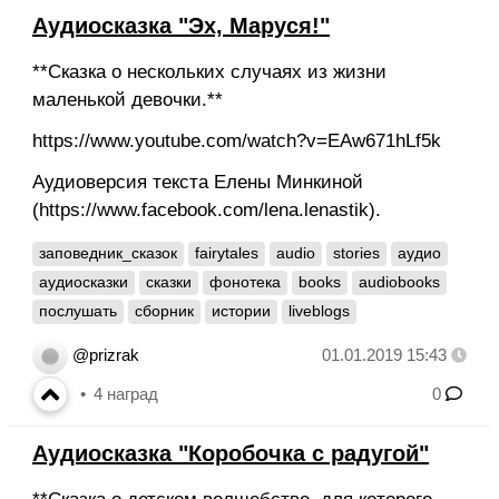
Аудиосказка "Эх, Маруся!"
**Сказка о нескольких случаях из жизни
маленькой девочки.**
https://www.youtube.com/watch?v=EAw671hLf5k
Аудиоверсия текста Елены Минкиной
(https://www.facebook.com/lena.lenastik).
заповедник_сказок
fairytales
audio
stories
аудио
аудиосказки
сказки
фонотека
books
audiobooks
послушать
сборник
истории
liveblogs
@prizrak
01.01.2019 15:43
4
наград
0
Аудиосказка "Коробочка с радугой"