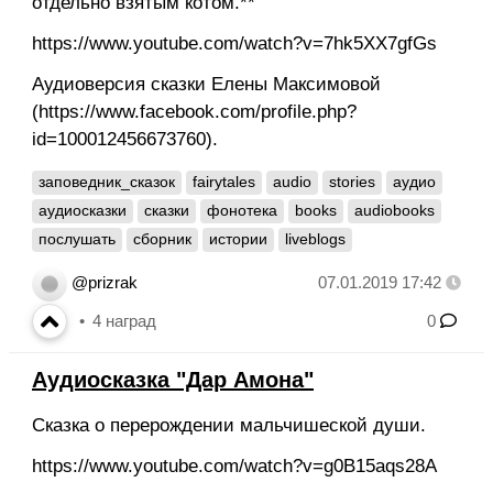
отдельно взятым котом.**
https://www.youtube.com/watch?v=7hk5XX7gfGs
Аудиоверсия сказки Елены Максимовой
(https://www.facebook.com/profile.php?
id=100012456673760).
заповедник_сказок
fairytales
audio
stories
аудио
аудиосказки
сказки
фонотека
books
audiobooks
послушать
сборник
истории
liveblogs
@prizrak
07.01.2019 17:42
4
наград
0
Аудиосказка "Дар Амона"
Сказка о перерождении мальчишеской души.
https://www.youtube.com/watch?v=g0B15aqs28A