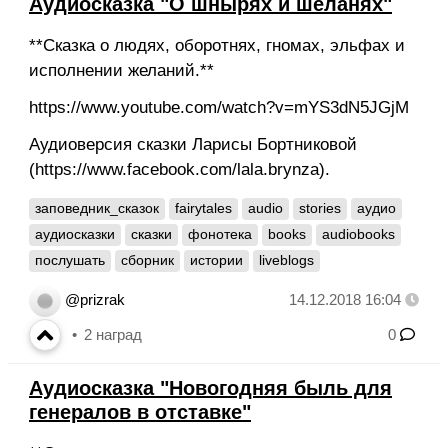
Аудиосказка "О шнырях и шеланях"
**Сказка о людях, оборотнях, гномах, эльфах и
исполнении желаний.**
https://www.youtube.com/watch?v=mYS3dN5JGjM
Аудиоверсия сказки Ларисы Бортниковой
(https://www.facebook.com/lala.brynza).
заповедник_сказок
fairytales
audio
stories
аудио
аудиосказки
сказки
фонотека
books
audiobooks
послушать
сборник
истории
liveblogs
@prizrak
14.12.2018 16:04
2
наград
0
Аудиосказка "Новогодняя быль для
генералов в отставке"