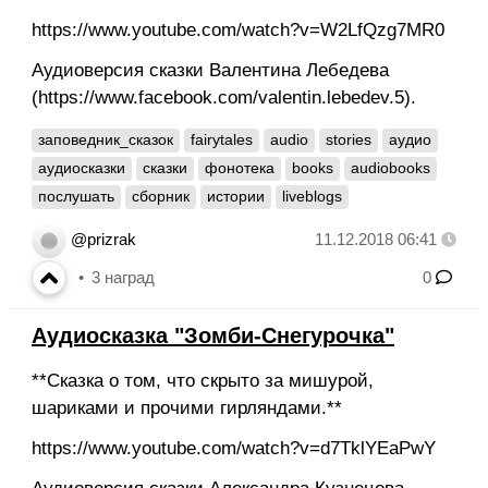
https://www.youtube.com/watch?v=W2LfQzg7MR0
Аудиоверсия сказки Валентина Лебедева
(https://www.facebook.com/valentin.lebedev.5).
заповедник_сказок
fairytales
audio
stories
аудио
аудиосказки
сказки
фонотека
books
audiobooks
послушать
сборник
истории
liveblogs
@prizrak
11.12.2018 06:41
3
наград
0
Аудиосказка "Зомби-Снегурочка"
**Сказка о том, что скрыто за мишурой,
шариками и прочими гирляндами.**
https://www.youtube.com/watch?v=d7TklYEaPwY