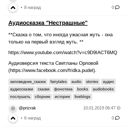
8
наград
0
Аудиосказка "Нестрашные"
**Сказка о том, что иногда ужасная жуть - она
только на первый взгляд жуть. **
https://www.youtube.com/watch?v=c9D9IACT6MQ
Аудиоверсия текста Светланы Орловой
(https://www.facebook.com/fridka.pudel).
заповедник_сказок
fairytales
audio
stories
аудио
аудиосказки
сказки
фонотека
books
audiobooks
послушать
сборник
истории
liveblogs
@prizrak
10.01.2019 06:47
6
наград
0