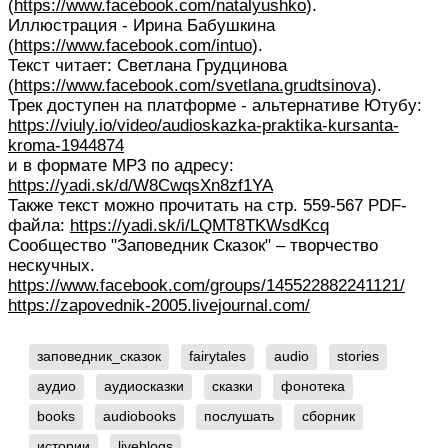
(
https://www.facebook.com/natalyushko
).
Иллюстрация - Ирина Бабушкина
(
https://www.facebook.com/intuo
).
Текст читает: Светлана Грудцинова
(
https://www.facebook.com/svetlana.grudtsinova
).
Трек доступен на платформе - альтернативе Ютубу:
https://viuly.io/video/audioskazka-praktika-kursanta-
kroma-1944874
и в формате МР3 по адресу:
https://yadi.sk/d/W8CwqsXn8zf1YA
Также текст можно прочитать на стр. 559-567 PDF-
файла:
https://yadi.sk/i/LQMT8TKWsdKcq
Сообщество "Заповедник Сказок" – творчество
нескучных.
https://www.facebook.com/groups/145522882241121/
https://zapovednik-2005.livejournal.com/
заповедник_сказок
fairytales
audio
stories
аудио
аудиосказки
сказки
фонотека
books
audiobooks
послушать
сборник
истории
liveblogs