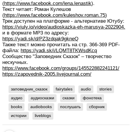
(
https://www.facebook.com/lena.lenastik
).
Текст читает: Роман Кулешов
(
https://www.facebook.com/kuleshov.roman.75
)
Трек доступен на платформе - альтернативе Ютубу:
https://viuly.io/video/audioskazka-eh-marusya-2022904.
и в формате МР3 по адресу:
https://yadi.sk/d/PZ3zdqak9gkneQ
Также текст можно прочитать на стр. 366-369 PDF-
файла:
https://yadi.sk/i/LQMT8TKWsdKcq
Сообщество "Заповедник Сказок" – творчество
нескучных.
https://www.facebook.com/groups/145522882241121/
https://zapovednik-2005.livejournal.com/
заповедник_сказок
fairytales
audio
stories
аудио
аудиосказки
сказки
фонотека
books
audiobooks
послушать
сборник
истории
liveblogs