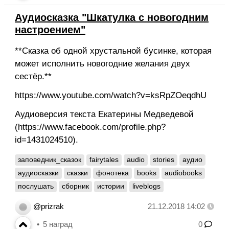
Аудиосказка "Шкатулка с новогодним
настроением"
**Сказка об одной хрустальной бусинке, которая
может исполнить новогодние желания двух
сестёр.**
https://www.youtube.com/watch?v=ksRpZOeqdhU
Аудиоверсия текста Екатерины Медведевой
(https://www.facebook.com/profile.php?
id=1431024510).
заповедник_сказок
fairytales
audio
stories
аудио
аудиосказки
сказки
фонотека
books
audiobooks
послушать
сборник
истории
liveblogs
@prizrak
21.12.2018 14:02
5
наград
0