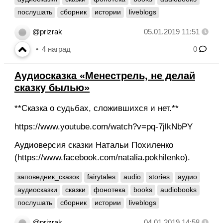
послушать
сборник
истории
liveblogs
@prizrak
05.01.2019 11:51
4
наград
0
Аудиосказка «Менестрель, не делай
сказку былью»
**Сказка о судьбах, сложившихся и нет.**
https://www.youtube.com/watch?v=pq-7jlkNbPY
Аудиоверсия сказки Натальи Похиленко
(https://www.facebook.com/natalia.pokhilenko).
заповедник_сказок
fairytales
audio
stories
аудио
аудиосказки
сказки
фонотека
books
audiobooks
послушать
сборник
истории
liveblogs
@prizrak
04.01.2019 14:58