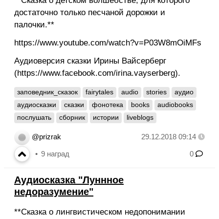
**Сказка о детском волшебстве, для которого
достаточно только песчаной дорожки и
палочки.**
https://www.youtube.com/watch?v=P03W8mOiMFs
Аудиоверсия сказки Ирины Вайсерберг
(https://www.facebook.com/irina.vayserberg).
заповедник_сказок
fairytales
audio
stories
аудио
аудиосказки
сказки
фонотека
books
audiobooks
послушать
сборник
истории
liveblogs
@prizrak
29.12.2018 09:14
9
наград
0
Аудиосказка "Луннное
недоразумение"
**Сказка о лингвистическом недопонимании