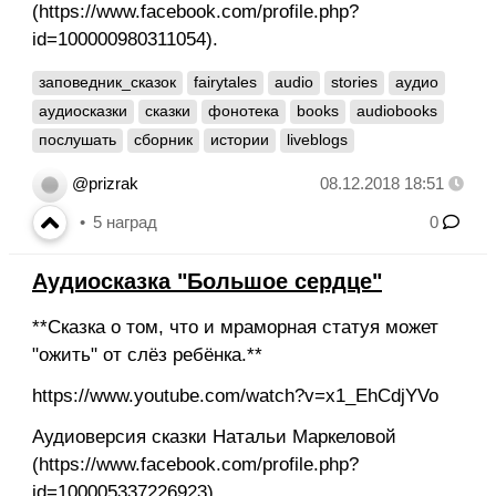
(https://www.facebook.com/profile.php?
id=100000980311054).
заповедник_сказок
fairytales
audio
stories
аудио
аудиосказки
сказки
фонотека
books
audiobooks
послушать
сборник
истории
liveblogs
@prizrak
08.12.2018 18:51
5
наград
0
Аудиосказка "Большое сердце"
**Сказка о том, что и мраморная статуя может
"ожить" от слёз ребёнка.**
https://www.youtube.com/watch?v=x1_EhCdjYVo
Аудиоверсия сказки Натальи Маркеловой
(https://www.facebook.com/profile.php?
id=100005337226923).