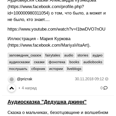
Аудиоверсия сказки Александра Кузнецова
(https://www.facebook.com/profile.php?
id=100000980311054) о том, что было, а может и
не было, кто знает....
https://www.youtube.com/watch?v=l1bwDVO7nOU
Иллюстрация - Мария Куркова
(https://www.facebook.com/MariyaVitaArt).
заповедник_сказок
fairytales
audio
stories
аудио
аудиосказки
сказки
фонотека
books
audiobooks
послушать
сборник
истории
liveblogs
@prizrak
30.11.2018 09:12
4
наград
0
Аудиосказка "Дедушка джинн"
Сказка о мальчиках, безотцовщине и волшебном