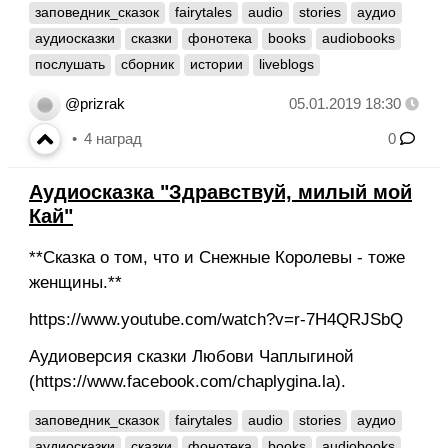
заповедник_сказок
fairytales
audio
stories
аудио
аудиосказки
сказки
фонотека
books
audiobooks
послушать
сборник
истории
liveblogs
@prizrak
05.01.2019 18:30
4
наград
0
Аудиосказка "Здравствуй, милый мой
Кай"
**Сказка о том, что и Снежные Королевы - тоже
женщины.**
https://www.youtube.com/watch?v=r-7H4QRJSbQ
Аудиоверсия сказки Любови Чаплыгиной
(https://www.facebook.com/chaplygina.la).
заповедник_сказок
fairytales
audio
stories
аудио
аудиосказки
сказки
фонотека
books
audiobooks