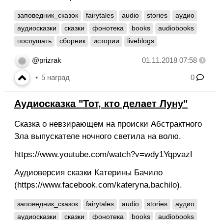
заповедник_сказок
fairytales
audio
stories
аудио
аудиосказки
сказки
фонотека
books
audiobooks
послушать
сборник
истории
liveblogs
@prizrak
01.11.2018 07:58
5
наград
0
Аудиосказка "Тот, кто делает Луну"
Сказка о невзирающем на происки Абстрактного
Зла выпускателе ночного светила на волю.
https://www.youtube.com/watch?v=wdy1YqpvazI
Аудиоверсия сказки Катерины Бачило
(https://www.facebook.com/kateryna.bachilo).
заповедник_сказок
fairytales
audio
stories
аудио
аудиосказки
сказки
фонотека
books
audiobooks