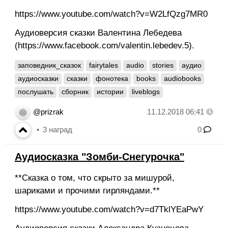
https://www.youtube.com/watch?v=W2LfQzg7MR0
Аудиоверсия сказки Валентина Лебедева
(https://www.facebook.com/valentin.lebedev.5).
заповедник_сказок
fairytales
audio
stories
аудио
аудиосказки
сказки
фонотека
books
audiobooks
послушать
сборник
истории
liveblogs
@prizrak
11.12.2018 06:41
3
наград
0
Аудиосказка "Зомби-Снегурочка"
**Сказка о том, что скрыто за мишурой,
шариками и прочими гирляндами.**
https://www.youtube.com/watch?v=d7TklYEaPwY