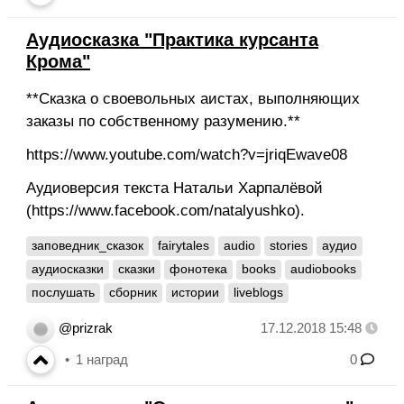
Аудиосказка "Практика курсанта
Крома"
**Сказка о своевольных аистах, выполняющих
заказы по собственному разумению.**
https://www.youtube.com/watch?v=jriqEwave08
Аудиоверсия текста Натальи Харпалёвой
(https://www.facebook.com/natalyushko).
заповедник_сказок
fairytales
audio
stories
аудио
аудиосказки
сказки
фонотека
books
audiobooks
послушать
сборник
истории
liveblogs
@prizrak
17.12.2018 15:48
1
наград
0