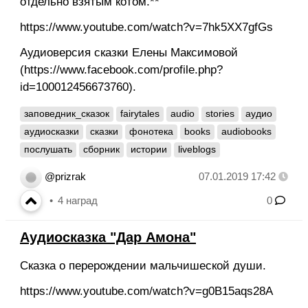
отдельно взятым котом.**
https://www.youtube.com/watch?v=7hk5XX7gfGs
Аудиоверсия сказки Елены Максимовой
(https://www.facebook.com/profile.php?
id=100012456673760).
заповедник_сказок
fairytales
audio
stories
аудио
аудиосказки
сказки
фонотека
books
audiobooks
послушать
сборник
истории
liveblogs
@prizrak
07.01.2019 17:42
4
наград
0
Аудиосказка "Дар Амона"
Сказка о перерождении мальчишеской души.
https://www.youtube.com/watch?v=g0B15aqs28A