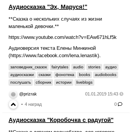
Аудиосказка "Эх, Маруся!"
**Сказка о нескольких случаях из жизни
маленькой девочки.**
https://www.youtube.com/watch?v=EAw671hLf5k
Аудиоверсия текста Елены Минкиной
(https://www.facebook.com/lena.lenastik).
заповедник_сказок
fairytales
audio
stories
аудио
аудиосказки
сказки
фонотека
books
audiobooks
послушать
сборник
истории
liveblogs
@prizrak
01.01.2019 15:43
4
наград
0
Аудиосказка "Коробочка с радугой"