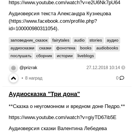
https://www.youtube.com/watch?v=e2U6Nk7pU64
Аудиоверсия текста Александра Кузнецова
(https://www.facebook.com/profile.php?
id=100000980311054).
заповедник_сказок
fairytales
audio
stories
аудио
аудиосказки
сказки
фонотека
books
audiobooks
послушать
сборник
истории
liveblogs
@prizrak
27.12.2018 10:14
8
наград
0
Аудиосказка "Три дона"
**Сказка о неугомонном и вредном доне Педро.**
https://www.youtube.com/watch?v=giyTD67ib5E
Аудиоверсия сказки Валентина Лебедева