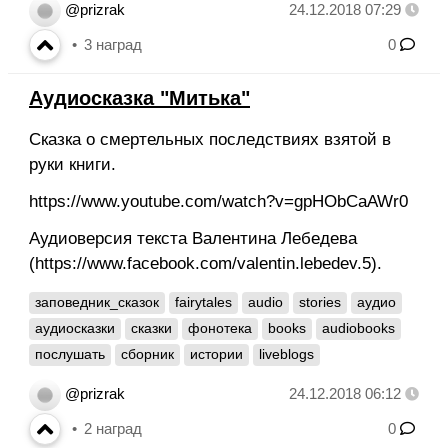
@prizrak
24.12.2018 07:29
3
наград
0
Аудиосказка "Митька"
Сказка о смертельных последствиях взятой в
руки книги.
https://www.youtube.com/watch?v=gpHObCaAWr0
Аудиоверсия текста Валентина Лебедева
(https://www.facebook.com/valentin.lebedev.5).
заповедник_сказок
fairytales
audio
stories
аудио
аудиосказки
сказки
фонотека
books
audiobooks
послушать
сборник
истории
liveblogs
@prizrak
24.12.2018 06:12
2
наград
0