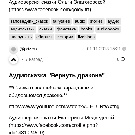
Аудиоверсия сказки Ольги Златогорской
(https://www.facebook.com/goldy.trf).
заповедник_сказок
fairytales
audio
stories
аудио
аудиосказки
сказки
фонотека
books
audiobooks
послушать
сборник
истории
liveblogs
@prizrak
01.11.2018 15:31
7
наград
0
Аудиосказка "Вернуть дракона"
**Сказка о волшебном карандаше и
обидевшемся драконе.**
https://www.youtube.com/watch?v=jHLURtWxtng
Аудиоверсия сказки Екатерины Медведевой
(https://www.facebook.com/profile.php?
id=1431024510).