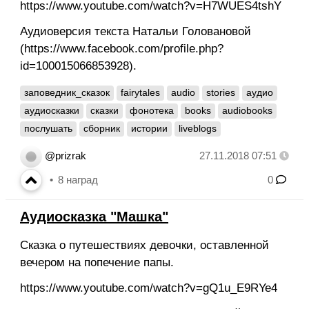
https://www.youtube.com/watch?v=H7WUES4tshY
Аудиоверсия текста Натальи Головановой
(https://www.facebook.com/profile.php?
id=100015066853928).
заповедник_сказок
fairytales
audio
stories
аудио
аудиосказки
сказки
фонотека
books
audiobooks
послушать
сборник
истории
liveblogs
@prizrak
27.11.2018 07:51
8
наград
0
Аудиосказка "Машка"
Сказка о путешествиях девочки, оставленной
вечером на попечение папы.
https://www.youtube.com/watch?v=gQ1u_E9RYe4