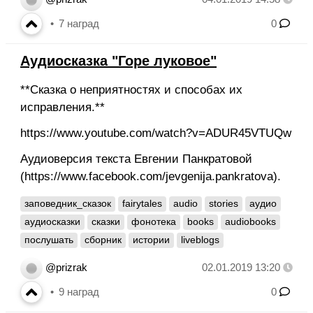
7
наград
0
Аудиосказка "Горе луковое"
**Сказка о неприятностях и способах их
исправления.**
https://www.youtube.com/watch?v=ADUR45VTUQw
Аудиоверсия текста Евгении Панкратовой
(https://www.facebook.com/jevgenija.pankratova).
заповедник_сказок
fairytales
audio
stories
аудио
аудиосказки
сказки
фонотека
books
audiobooks
послушать
сборник
истории
liveblogs
@prizrak
02.01.2019 13:20
9
наград
0