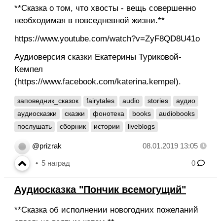
**Сказка о том, что хвосты - вещь совершенно
необходимая в повседневной жизни.**
https://www.youtube.com/watch?v=ZyF8QD8U41o
Аудиоверсия сказки Екатерины Туриковой-
Кемпел
(https://www.facebook.com/katerina.kempel).
заповедник_сказок
fairytales
audio
stories
аудио
аудиосказки
сказки
фонотека
books
audiobooks
послушать
сборник
истории
liveblogs
@prizrak
08.01.2019 13:05
5
наград
0
Аудиосказка "Пончик всемогущий"
**Сказка об исполнении новогодних пожеланий