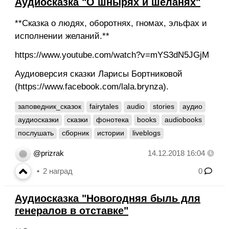
Аудиосказка "О шнырях и шеланях"
**Сказка о людях, оборотнях, гномах, эльфах и
исполнении желаний.**
https://www.youtube.com/watch?v=mYS3dN5JGjM
Аудиоверсия сказки Ларисы Бортниковой
(https://www.facebook.com/lala.brynza).
заповедник_сказок
fairytales
audio
stories
аудио
аудиосказки
сказки
фонотека
books
audiobooks
послушать
сборник
истории
liveblogs
@prizrak
14.12.2018 16:04
2
наград
0
Аудиосказка "Новогодняя быль для
генералов в отставке"