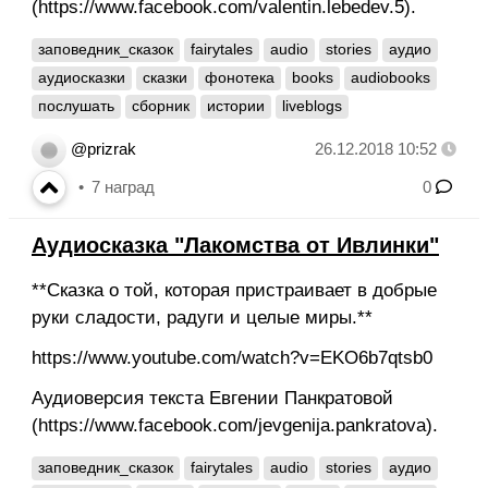
(https://www.facebook.com/valentin.lebedev.5).
заповедник_сказок
fairytales
audio
stories
аудио
аудиосказки
сказки
фонотека
books
audiobooks
послушать
сборник
истории
liveblogs
@prizrak
26.12.2018 10:52
7
наград
0
Аудиосказка "Лакомства от Ивлинки"
**Сказка о той, которая пристраивает в добрые
руки сладости, радуги и целые миры.**
https://www.youtube.com/watch?v=EKO6b7qtsb0
Аудиоверсия текста Евгении Панкратовой
(https://www.facebook.com/jevgenija.pankratova).
заповедник_сказок
fairytales
audio
stories
аудио