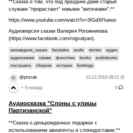
**Сказка о том, что под праздник даже старые
служаки "прорастают" новыми "веточками".**
https://www.youtube.com/watch?v=3IGdXFlueoo
Аудиоверсия сказки Валерия Рогожникова
(https://www.facebook.com/rogvalyan).
заповедник_сказок
fairytales
audio
stories
аудио
аудиосказки
сказки
фонотека
books
audiobooks
послушать
сборник
истории
liveblogs
@prizrak
13.12.2018 08:21
5
наград
0
Аудиосказка "Слоны с улицы
Партизанской"
**Сказка о деньрожденных подарках с
использованием авиапочты и слонодоставки.**