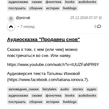
аудиосказки
сказки
фонотека
books
audiobooks
послушать
сборник
истории
liveblogs
@prizrak
25.12.2018 07:37
7
наград
0
Аудиосказка "Продавец снов"
Сказка о том, с кем (или чем) можно
повстречаться во сне. Или наяву.
https://www.youtube.com/watch?v=tUUZFaNPR6Y
Аудиоверсия текста Татьяны Ионовой
(https://www.facebook.com/tatiana.ionova.7).
заповедник_сказок
fairytales
audio
stories
аудио
аудиосказки
сказки
фонотека
books
audiobooks
послушать
сборник
истории
liveblogs