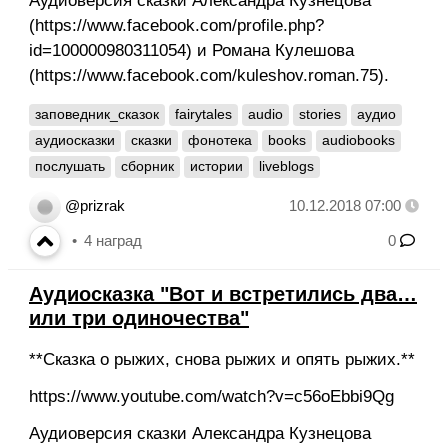
Аудиоверсия сказки Александра Кузнецова
(https://www.facebook.com/profile.php?
id=100000980311054) и Романа Кулешова
(https://www.facebook.com/kuleshov.roman.75).
заповедник_сказок
fairytales
audio
stories
аудио
аудиосказки
сказки
фонотека
books
audiobooks
послушать
сборник
истории
liveblogs
@prizrak
10.12.2018 07:00
4
наград
0
Аудиосказка "Вот и встретились два…
или три одиночества"
**Сказка о рыжих, снова рыжих и опять рыжих.**
https://www.youtube.com/watch?v=c56oEbbi9Qg
Аудиоверсия сказки Александра Кузнецова