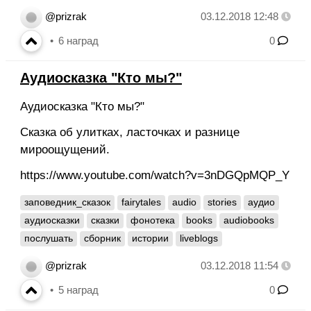
@prizrak
03.12.2018 12:48
6
наград
0
Аудиосказка "Кто мы?"
Аудиосказка "Кто мы?"
Сказка об улитках, ласточках и разнице
мироощущений.
https://www.youtube.com/watch?v=3nDGQpMQP_Y
заповедник_сказок
fairytales
audio
stories
аудио
аудиосказки
сказки
фонотека
books
audiobooks
послушать
сборник
истории
liveblogs
@prizrak
03.12.2018 11:54
5
наград
0