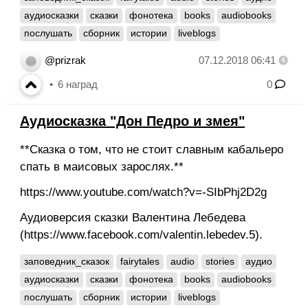
аудиосказки
сказки
фонотека
books
audiobooks
послушать
сборник
истории
liveblogs
@prizrak
07.12.2018 06:41
6
наград
0
Аудиосказка "Дон Педро и змея"
**Сказка о том, что не стоит славным кабальеро
спать в маисовых зарослях.**
https://www.youtube.com/watch?v=-SIbPhj2D2g
Аудиоверсия сказки Валентина Лебедева
(https://www.facebook.com/valentin.lebedev.5).
заповедник_сказок
fairytales
audio
stories
аудио
аудиосказки
сказки
фонотека
books
audiobooks
послушать
сборник
истории
liveblogs