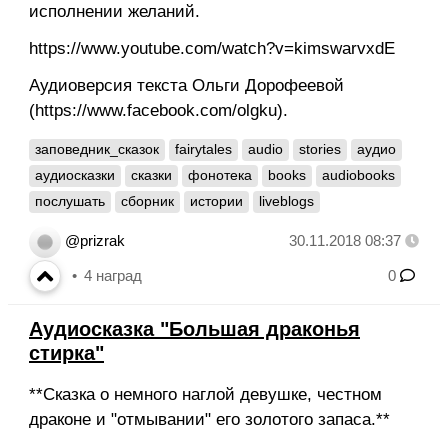
исполнении желаний.
https://www.youtube.com/watch?v=kimswarvxdE
Аудиоверсия текста Ольги Дорофеевой
(https://www.facebook.com/olgku).
заповедник_сказок
fairytales
audio
stories
аудио
аудиосказки
сказки
фонотека
books
audiobooks
послушать
сборник
истории
liveblogs
@prizrak
30.11.2018 08:37
4
наград
0
Аудиосказка "Большая драконья
стирка"
**Сказка о немного наглой девушке, честном
драконе и "отмывании" его золотого запаса.**