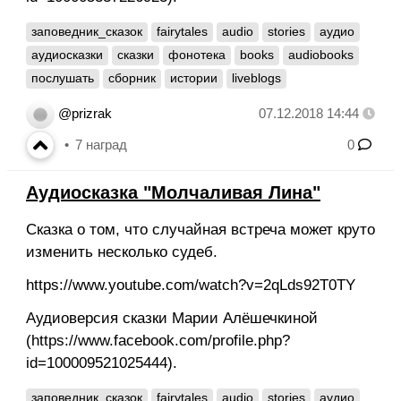
заповедник_сказок
fairytales
audio
stories
аудио
аудиосказки
сказки
фонотека
books
audiobooks
послушать
сборник
истории
liveblogs
@prizrak
07.12.2018 14:44
7
наград
0
Аудиосказка "Молчаливая Лина"
Сказка о том, что случайная встреча может круто
изменить несколько судеб.
https://www.youtube.com/watch?v=2qLds92T0TY
Аудиоверсия сказки Марии Алёшечкиной
(https://www.facebook.com/profile.php?
id=100009521025444).
заповедник_сказок
fairytales
audio
stories
аудио