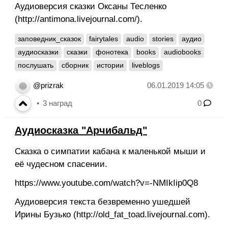
Аудиоверсия сказки Оксаны Тесленко
(http://antimona.livejournal.com/).
заповедник_сказок
fairytales
audio
stories
аудио
аудиосказки
сказки
фонотека
books
audiobooks
послушать
сборник
истории
liveblogs
@prizrak
06.01.2019 14:05
3
наград
0
Аудиосказка "Арчибальд"
Сказка о симпатии кабана к маленькой мыши и
её чудесном спасении.
https://www.youtube.com/watch?v=-NMIkIip0Q8
Аудиоверсия текста безвременно ушедшей
Ирины Бузько (http://old_fat_toad.livejournal.com).