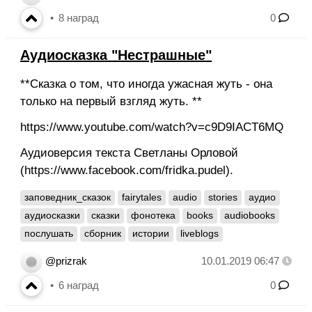
8
наград
0
Аудиосказка "Нестрашные"
**Сказка о том, что иногда ужасная жуть - она
только на первый взгляд жуть. **
https://www.youtube.com/watch?v=c9D9IACT6MQ
Аудиоверсия текста Светланы Орловой
(https://www.facebook.com/fridka.pudel).
заповедник_сказок
fairytales
audio
stories
аудио
аудиосказки
сказки
фонотека
books
audiobooks
послушать
сборник
истории
liveblogs
@prizrak
10.01.2019 06:47
6
наград
0