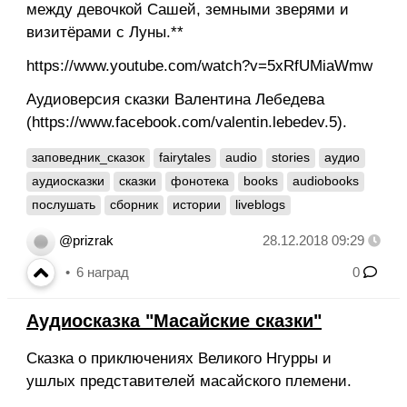
между девочкой Сашей, земными зверями и
визитёрами с Луны.**
https://www.youtube.com/watch?v=5xRfUMiaWmw
Аудиоверсия сказки Валентина Лебедева
(https://www.facebook.com/valentin.lebedev.5).
заповедник_сказок
fairytales
audio
stories
аудио
аудиосказки
сказки
фонотека
books
audiobooks
послушать
сборник
истории
liveblogs
@prizrak
28.12.2018 09:29
6
наград
0
Аудиосказка "Масайские сказки"
Сказка о приключениях Великого Нгурры и
ушлых представителей масайского племени.