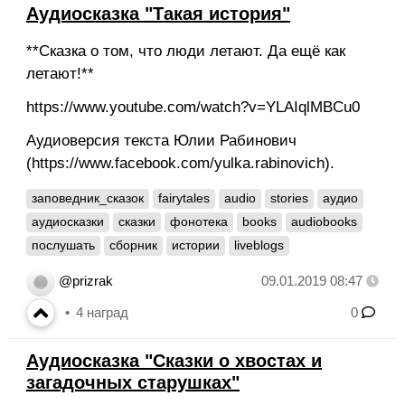
Аудиосказка "Такая история"
**Сказка о том, что люди летают. Да ещё как
летают!**
https://www.youtube.com/watch?v=YLAIqlMBCu0
Аудиоверсия текста Юлии Рабинович
(https://www.facebook.com/yulka.rabinovich).
заповедник_сказок
fairytales
audio
stories
аудио
аудиосказки
сказки
фонотека
books
audiobooks
послушать
сборник
истории
liveblogs
@prizrak
09.01.2019 08:47
4
наград
0
Аудиосказка "Сказки о хвостах и
загадочных старушках"