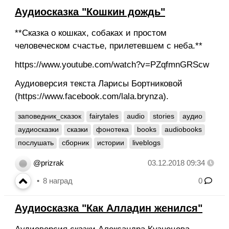
Аудиосказка "Кошкин дождь"
**Сказка о кошках, собаках и простом
человеческом счастье, прилетевшем с неба.**
https://www.youtube.com/watch?v=PZqfmnGRScw
Аудиоверсия текста Ларисы Бортниковой
(https://www.facebook.com/lala.brynza).
заповедник_сказок
fairytales
audio
stories
аудио
аудиосказки
сказки
фонотека
books
audiobooks
послушать
сборник
истории
liveblogs
@prizrak
03.12.2018 09:34
8
наград
0
Аудиосказка "Как Алладин женился"