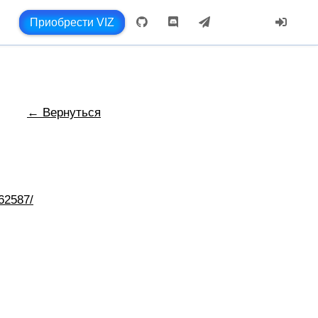
Приобрести VIZ
← Вернуться
62587/