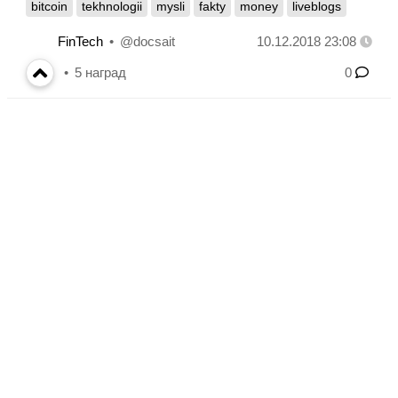
bitcoin
tekhnologii
mysli
fakty
money
liveblogs
FinTech
@docsait
10.12.2018 23:08
5
наград
0