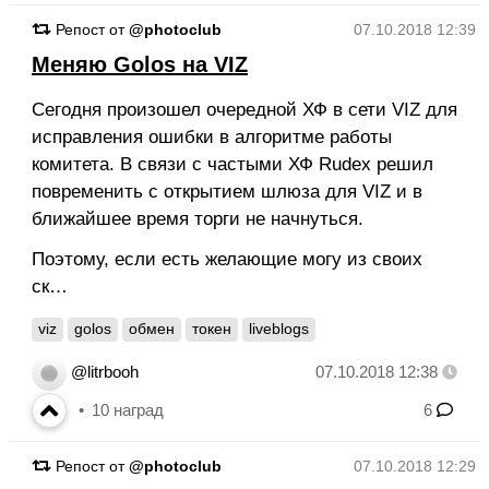
Репост от
@photoclub
07.10.2018 12:39
Меняю Golos на VIZ
Сегодня произошел очередной ХФ в сети VIZ для
исправления ошибки в алгоритме работы
комитета. В связи с частыми ХФ Rudex решил
повременить с открытием шлюза для VIZ и в
ближайшее время торги не начнуться.
Поэтому, если есть желающие могу из своих
ск…
viz
golos
обмен
токен
liveblogs
@litrbooh
07.10.2018 12:38
10
наград
6
Репост от
@photoclub
07.10.2018 12:29