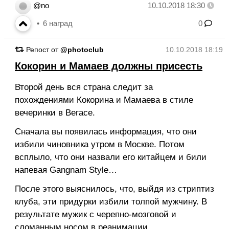
@no
10.10.2018 18:30
6
наград
0
Репост от
@photoclub
10.10.2018 18:19
Кокорин и Мамаев должны присесть
Второй день вся страна следит за
похождениями Кокорина и Мамаева в стиле
вечеринки в Вегасе.
Сначала вы появилась информация, что они
избили чиновника утром в Москве. Потом
всплыло, что они назвали его китайцем и били
напевая Gangnam Style…
После этого выяснилось, что, выйдя из стриптиз
клуба, эти придурки избили толпой мужчину. В
результате мужик с черепно-мозговой и
сломанным носом в реанимации.