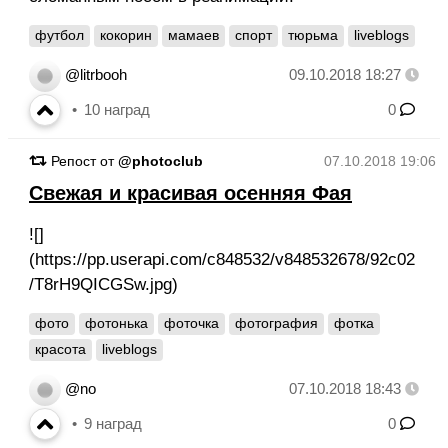
футбол
кокорин
мамаев
спорт
тюрьма
liveblogs
@litrbooh
09.10.2018 18:27
10
наград
0
Репост от
@photoclub
07.10.2018 19:06
Свежая и красивая осенняя Фая
![]
(https://pp.userapi.com/c848532/v848532678/92c02
/T8rH9QICGSw.jpg)
фото
фотонька
фоточка
фотография
фотка
красота
liveblogs
@no
07.10.2018 18:43
9
наград
0