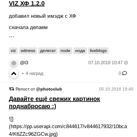
VIZ ХФ 1.2.0
добавил новый имэдж с ХФ
сначала делаем
```
viz
witness
делегат
node
нода
liveblogs
@t3
07.10.2018 10:47
4
наград
0
Репост от
@photoclub
05.10.2018 19:40
Давайте ещё свежих картинок
поднабросаю :)
![]
(https://pp.userapi.com/c844617/v844617932/10bca
4/K6ZZc96ZGCw.jpg)