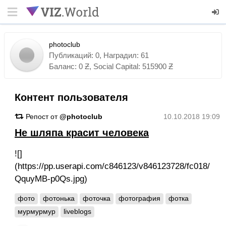
photoclub
Публикаций: 0, Наградил: 61
Баланс: 0 Ƶ, Social Capital: 515900 Ƶ
Контент пользователя
Репост от
@photoclub
10.10.2018 19:09
Не шляпа красит человека
![]
(https://pp.userapi.com/c846123/v846123728/fc018/
QquyMB-p0Qs.jpg)
фото
фотонька
фоточка
фотография
фотка
мурмурмур
liveblogs