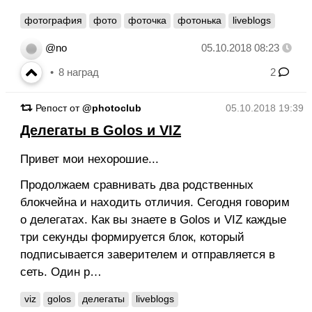
фотография
фото
фоточка
фотонька
liveblogs
@no
05.10.2018 08:23
8
наград
2
Репост от
@photoclub
05.10.2018 19:39
Делегаты в Golos и VIZ
Привет мои нехорошие...
Продолжаем сравнивать два родственных
блокчейна и находить отличия. Сегодня говорим
о делегатах. Как вы знаете в Golos и VIZ каждые
три секунды формируется блок, который
подписывается заверителем и отправляется в
сеть. Один р…
viz
golos
делегаты
liveblogs