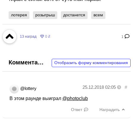
лотерея
розыгрыш
достанется
всем
13
наград
0 Ƶ
1
Комментарии
Отобразить форму комментирования
25.12.2018 02:05
#
@lottery
В этом раунде выиграл
@photoclub
Ответ
Наградить