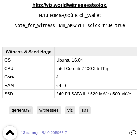
http://viz.world/witnesses/solox/
или командой в cli_wallet
vote_for_witness ВАШ_АККАУНТ solox true true
Witness & Seed Нода
OS
Ubuntu 16.04
CPU
Intel Core i5-7400 3.5 ГГц
Core
4
RAM
64 Гб
SSD
240 Гб SATA III / 520 Мб/с / 500 Мб/с
делегаты
witnesses
viz
виз
13
наград
0.005966 Ƶ
0