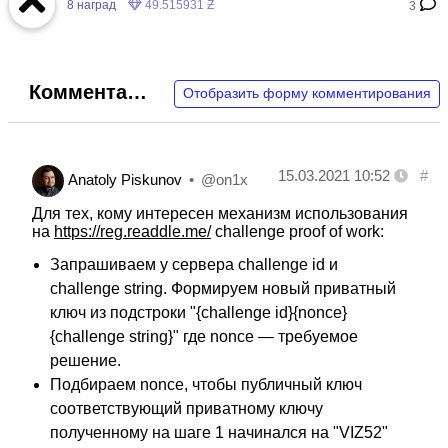
8
наград
49.515931 Ƶ
3
Комментарии
Отобразить форму комментирования
15.03.2021 10:52
#
Anatoly Piskunov
@on1x
Для тех, кому интересен механизм использования
на
https://reg.readdle.me/
challenge proof of work:
Запрашиваем у сервера challenge id и
challenge string. Формируем новый приватный
ключ из подстроки "{challenge id}{nonce}
{challenge string}" где nonce — требуемое
решение.
Подбираем nonce, чтобы публичный ключ
соответствующий приватному ключу
полученному на шаге 1 начинался на "VIZ52"