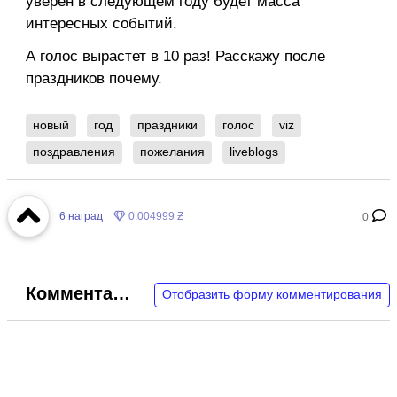
уверен в следующем году будет масса
интересных событий.
А голос вырастет в 10 раз! Расскажу после
праздников почему.
новый
год
праздники
голос
viz
поздравления
пожелания
liveblogs
6
наград
0.004999 Ƶ
0
Комментарии
Отобразить форму комментирования