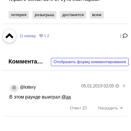
лотерея
розыгрыш
достанется
всем
11
наград
0 Ƶ
1
Комментарии
Отобразить форму комментирования
05.01.2019 02:05
#
@lottery
В этом раунде выиграл
@ax
Ответ
Наградить