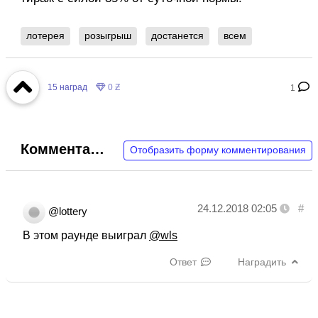
лотерея
розыгрыш
достанется
всем
15
наград
0 Ƶ
1
Комментарии
Отобразить форму комментирования
24.12.2018 02:05
#
@lottery
В этом раунде выиграл
@wls
Ответ
Наградить