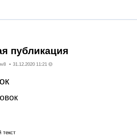
ая публикация
ov8
31.12.2020 11:21
ок
овок
 текст