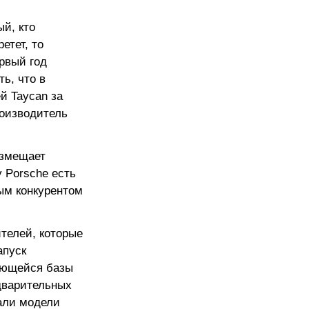
ый, кто
етет, то
рвый год
ь, что в
й Taycan за
роизводитель
азмещает
у Porsche есть
ым конкурентом
телей, которые
апуск
еющейся базы
дварительных
пали модели