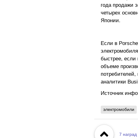
года продажи 
четырех основ
Японии.
Если в Porsche
электромобиля
быстрее, если
объеме произво
потребителей,
аналитики Busin
Источник инф
электромобили
7
наград