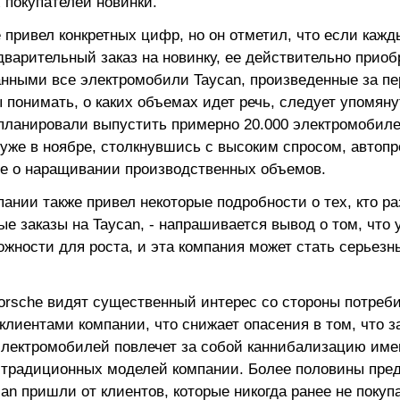
 покупателей новинки.
 привел конкретных цифр, но он отметил, что если кажд
варительный заказ на новинку, ее действительно приобр
анными все электромобили Taycan, произведенные за пе
 понимать, о каких объемах идет речь, следует упомянут
 планировали выпустить примерно 20.000 электромобиле
 уже в ноябре, столкнувшись с высоким спросом, автоп
е о наращивании производственных объемов.
ании также привел некоторые подробности о тех, кто р
е заказы на Taycan, - напрашивается вывод о том, что 
жности для роста, и эта компания может стать серьезн
orsche видят существенный интерес со стороны потреби
клиентами компании, что снижает опасения в том, что з
электромобилей повлечет за собой каннибализацию им
 традиционных моделей компании. Более половины пре
can пришли от клиентов, которые никогда ранее не поку