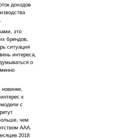
оток доходов
оизводства
.
ами, это
их брендов,
ерь ситуация
вень интереса,
адумываться о
еменно
 новинке,
интерес к
 модели с
ретут
больше, чем
ентством AAA.
есяцев 2018