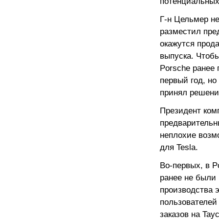
потенциальных
Г-н Цельмер не
разместил пред
окажутся прод
выпуска. Чтобы
Porsche ранее
первый год, но
принял решени
Президент комп
предварительны
неплохие возмо
для Tesla.
Во-первых, в P
ранее не были 
производства 
пользователей
заказов на Tay