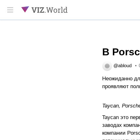
В Porsc
@abloud
Неожиданно дл
проявляют поль
Taycan, Porsc
Taycan это пе
заводах компа
компании Pors