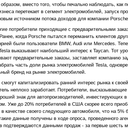
 образом, вместо того, чтобы печально наблюдать, как п
изнеса перетекает в сегмент электромобилей, запуск пр
новым источником потока доходов для компании Porsche
огие потребители приходящие с предварительными заказ
 Ранее, когда Porsche пытался переманить клиентов друг
орией были пользователи BMW, Audi или Mercedes. Теп
Tesla выказывают наибольший интерес к Taycan. Тот уро
ывают предварительные заказы, заставляет компанию з
абрать часть доли рынка электромобилей Tesla, одновр
ный бренд на рынке электромобилей.
 смогут капитализировать ранний интерес рынка к своей
тель неплохо заработает. Потребители, высказывающие 
хороший знак для автопроизводителей, инвестирующих в
ом. Уже до 20% потребителей в США скорее всего приоб
 в качестве своего следующего автомобиля, что на 5% 
 такие данные получены в ходе опроса, проведенного аг
в подтверждаются данными продаж - за первые шесть м