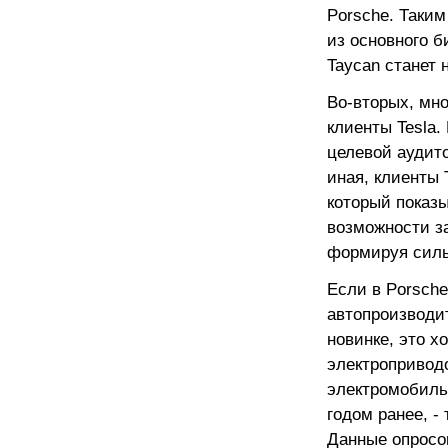
Porsche. Таким
из основного б
Taycan станет 
Во-вторых, мн
клиенты Tesla.
целевой аудит
иная, клиенты 
который показ
возможности з
формируя силь
Если в Porsche
автопроизводи
новинке, это 
электропривод
электромобиль
годом ранее, -
Данные опросо