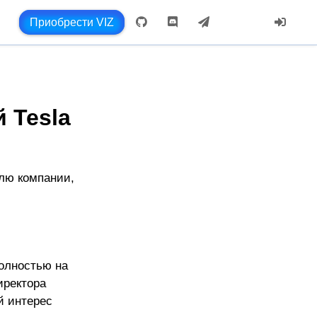
Приобрести VIZ
 Tesla
лю компании,
олностью на
иректора
й интерес