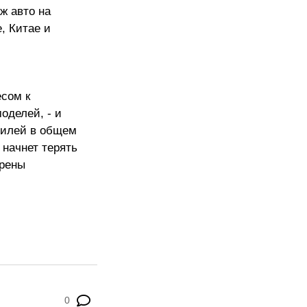
ж авто на
, Китае и
есом к
оделей, - и
билей в общем
 начнет терять
ерены
0